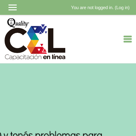
You are not logged in. (
Log in
)
Skip to main content