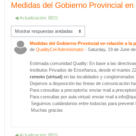
Medidas del Gobierno Provincial en
◀︎ Actualización: BEG
ostrar modo
Medidas del Gobierno Provincial en relación a l
Número de respuestas: 0
de
QualityCel Administrator
-
Saturday, 19 de June de
Estimada comunidad Quality: En base a las directivas
Institutos Privados de Enseñanza, desde el martes 2
remoto (virtual)
en las localidades y conglomerados
Dejamos a disposición las líneas de comunicación hab
Para consultas a preceptoría: enviar mail a precept
Para consultas por aula virtual: enviar mail a info@
Seguimos cuidándonos entre todos/as para prevenir 
Muchas gracias
◀︎ Actualización: BEG