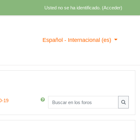
Usted no se ha identificado. (
Acceder
)
Español - Internacional ‎(es)‎
D-19
Buscar en los foros
Buscar e